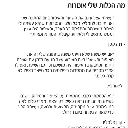
מה הכלות שלי אומרות
“
עשיתי אצל עינב את השיער והאיפור ביום החתונה שלי
ואני חייבת להמליץ מכל הלב. התסרוקת שהיא עשתה לי
הייתה מושלמת והחזיקה כל הערב, והאיפור היה עדין
וממש מתאים לי ולאירוע. קיבלתי המון מחמאות.
”
-
דנה קטן
“
אם יש משהו שלא הייתי משנה בחתונה שלי זה את
האיפור והשיער! ביום האירוע עינב הגיעה בזמן עם אווירה
רגועה ומחבקת. האיפור היה מושלם וכך גם השיער, ואפילו
אחרי תקרית עם ממטרות בצילומים הכל נשאר כאילו לא
קרה כלום.
”
-
ליאור גיל
“
לא הפסקתי לקבל מחמאות על האיפור והסירוק – שגם
כשחזרתי הביתה נראה כאילו רק יצאתי ממך! כלום לא זז
במילימטר. עינב מקסימה, מקצועית ורגועה, ועשתה הכל
כדי שאהיה נינוחה ביום הגדול.
”
-
קרן אלמליח